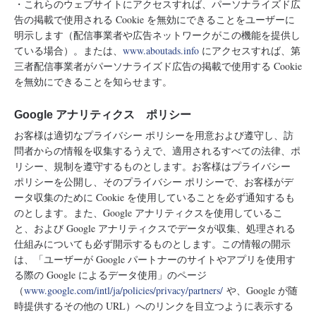
・これらのウェブサイトにアクセスすれば、パーソナライズド広
告の掲載で使用される Cookie を無効にできることをユーザーに
明示します（配信事業者や広告ネットワークがこの機能を提供し
ている場合）。または、
www.aboutads.info
にアクセスすれば、第
三者配信事業者がパーソナライズド広告の掲載で使用する Cookie
を無効にできることを知らせます。
Google アナリティクス ポリシー
お客様は適切なプライバシー ポリシーを用意および遵守し、訪
問者からの情報を収集するうえで、適用されるすべての法律、ポ
リシー、規制を遵守するものとします。お客様はプライバシー
ポリシーを公開し、そのプライバシー ポリシーで、お客様がデ
ータ収集のために Cookie を使用していることを必ず通知するも
のとします。また、Google アナリティクスを使用しているこ
と、および Google アナリティクスでデータが収集、処理される
仕組みについても必ず開示するものとします。この情報の開示
は、「ユーザーが Google パートナーのサイトやアプリを使用す
る際の Google によるデータ使用」のページ
（
www.google.com/intl/ja/policies/privacy/partners/
や、Google が随
時提供するその他の URL）へのリンクを目立つように表示する