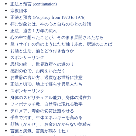
正法と預言 (continuation)
宗教団体
正法と預言 (Prophecy from 1970 to 1976)
拝む対象とは、神の心と自らの心との対話
正法、過去１万年の流れ
心の中で想ったことが、そのまま展開されたなら
犀（サイ）の角のようにただ独り歩め、釈迦のことば
お酒と生活、酒とどう付き合うか
スポンサーリンク
思想の統一、世界政府への道のり
感謝の心で、お肉をいただく
お世辞の言い方、過度なお世辞に注意
正法とUFO、地上で暮らす異星人たち
スポンサーリンク
身体のスピリチュアル能力、身体の潜在力
フィボナッチ数、自然界に現れる数字
テロメア、寿命の切符は殖やせる
手当で治す、生体エネルギーを高める
顔施（がんせ）、お金のかからない徳積み
言葉と病気、言葉が病をまねく