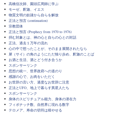
高橋信次師、園頭広周師に学ぶ
モーゼ、釈迦、イエス
物質文明の奴隷から自らを解放
正法と預言 (continuation)
宗教団体
正法と預言 (Prophecy from 1970 to 1976)
拝む対象とは、神の心と自らの心との対話
正法、過去１万年の流れ
心の中で想ったことが、そのまま展開されたなら
犀（サイ）の角のようにただ独り歩め、釈迦のことば
お酒と生活、酒とどう付き合うか
スポンサーリンク
思想の統一、世界政府への道のり
感謝の心で、お肉をいただく
お世辞の言い方、過度なお世辞に注意
正法とUFO、地上で暮らす異星人たち
スポンサーリンク
身体のスピリチュアル能力、身体の潜在力
フィボナッチ数、自然界に現れる数字
テロメア、寿命の切符は殖やせる