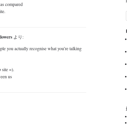
et as compared
ite.
llowers
より:
ple you actually recognise what you’re talking
site =).
ween us