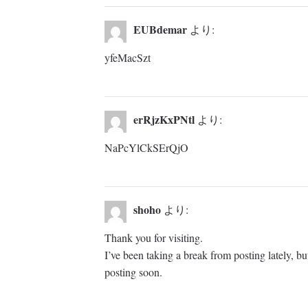
EUBdemar
より:
yfeMacSzt
erRjzKxPNtl
より:
NaPcYlCkSErQjO
shoho
より:
Thank you for visiting.
I’ve been taking a break from posting lately, but
posting soon.