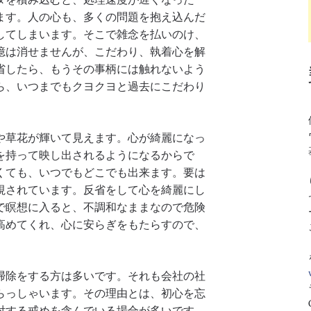
ます。人の心も、多くの問題を抱え込んだ
してしまいます。そこで雑念を払いのけ、
憶は消せませんが、こだわり、執着心を解
省したら、もうその事柄には触れないよう
ら、いつまでもクヨクヨと過去にこだわり
や草花が輝いて見えます。心が綺麗になっ
を持って映し出されるようになるからで
くても、いつでもどこでも出来ます。要は
視されています。反省をして心を綺麗にし
で瞑想に入ると、不調和なままなので危険
高めてくれ、心に安らぎをもたらすので、
掃除をする方は多いです。それも会社の社
らっしゃいます。その理由とは、初心を忘
対する戒めを含んでいる場合が多いです。