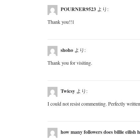
POURNER9523
より:
Thank you!!1
shoho
より:
Thank you for visiting.
Twicsy
より:
I could not resist commenting. Perfectly written
how many followers does billie eilish