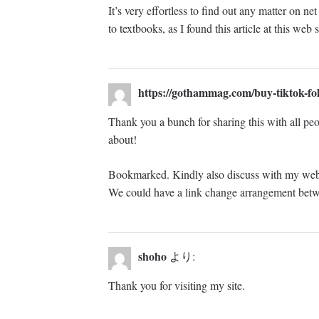
It’s very effortless to find out any matter on n
to textbooks, as I found this article at this web s
https://gothammag.com/buy-tiktok-fo
Thank you a bunch for sharing this with all peo
about!
Bookmarked. Kindly also discuss with my web 
We could have a link change arrangement bet
shoho
より:
Thank you for visiting my site.