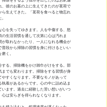
れ、彼のお墓の上に生えてきたのが茗荷で
から生えてきた。「茗荷を食べると物忘れ
た。
な心を失ってゆきます。人を中傷する、怒
頃の生活習慣を通して次第に心は汚れま
間が取れなかったり、一人になれる機会が
で普段から掃除の習慣を身に付けるといい
を磨く。
分する、掃除機をかけ雑巾がけをする。部
気までも変わります。掃除をする習慣が身
てやすくなります。不要なモノがあって
る執着があるからです。心の中に詰め込ま
ています。過去に経験した苦い想いがいつ
、心は安らぎを得られなくなります。
タを積み込むと、処理速度が遅くなった