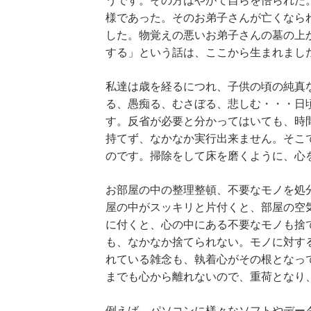
様であった。そのお弟子さんが亡くなら
した。物覚えの悪いお弟子さんの墓の上
する」という話は、ここから生まれまし
私達は歳を経るにつれ、子供の頃の純真
る、愚痴る、むさぼる、悲しむ・・・日
す。反省が必要と分かってはいても、時
持てず、なかなか実行出来ません。そこ
のです。掃除をして床を磨くように、心
お部屋の中の整理整頓、不要なモノを処
屋の中がスッキリと片付くと、部屋の空
に付くと、心の中にある不要なモノも捨
も、なかなか捨てられない。モノに対す
れている雑念も、執着心がその根となっ
までも心から離れないので、重荷となり
例えば、パソコンに様々なソフトやデー