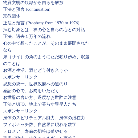
物質文明の奴隷から自らを解放
正法と預言 (continuation)
宗教団体
正法と預言 (Prophecy from 1970 to 1976)
拝む対象とは、神の心と自らの心との対話
正法、過去１万年の流れ
心の中で想ったことが、そのまま展開された
なら
犀（サイ）の角のようにただ独り歩め、釈迦
のことば
お酒と生活、酒とどう付き合うか
スポンサーリンク
思想の統一、世界政府への道のり
感謝の心で、お肉をいただく
お世辞の言い方、過度なお世辞に注意
正法とUFO、地上で暮らす異星人たち
スポンサーリンク
身体のスピリチュアル能力、身体の潜在力
フィボナッチ数、自然界に現れる数字
テロメア、寿命の切符は殖やせる
手当で治す、生体エネルギーを高める