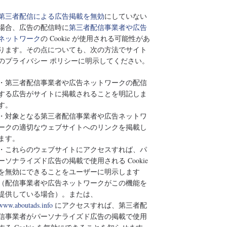
第三者配信による広告掲載を無効
にしていない
場合、広告の配信時に
第三者配信事業者や広告
ネットワーク
の Cookie が使用される可能性があ
ります。その点についても、次の方法でサイト
のプライバシー ポリシーに明示してください。
・第三者配信事業者や広告ネットワークの配信
する広告がサイトに掲載されることを明記しま
す。
・対象となる第三者配信事業者や広告ネットワ
ークの適切なウェブサイトへのリンクを掲載し
ます。
・これらのウェブサイトにアクセスすれば、パ
ーソナライズド広告の掲載で使用される Cookie
を無効にできることをユーザーに明示します
（配信事業者や広告ネットワークがこの機能を
提供している場合）。または、
www.aboutads.info
にアクセスすれば、第三者配
信事業者がパーソナライズド広告の掲載で使用