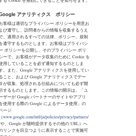
する Cookie を無効にできることを知らせます。
Google アナリティクス ポリシー
お客様は適切なプライバシー ポリシーを用意お
よび遵守し、訪問者からの情報を収集するうえ
で、適用されるすべての法律、ポリシー、規制
を遵守するものとします。お客様はプライバシ
ー ポリシーを公開し、そのプライバシー ポリ
シーで、お客様がデータ収集のために Cookie を
使用していることを必ず通知するものとしま
す。また、Google アナリティクスを使用してい
ること、および Google アナリティクスでデー
タが収集、処理される仕組みについても必ず開
示するものとします。この情報の開示は、「ユ
ーザーが Google パートナーのサイトやアプリ
を使用する際の Google によるデータ使用」の
ページ
（
www.google.com/intl/ja/policies/privacy/partners/
や、Google が随時提供するその他の URL）へ
のリンクを目立つように表示することで実施可